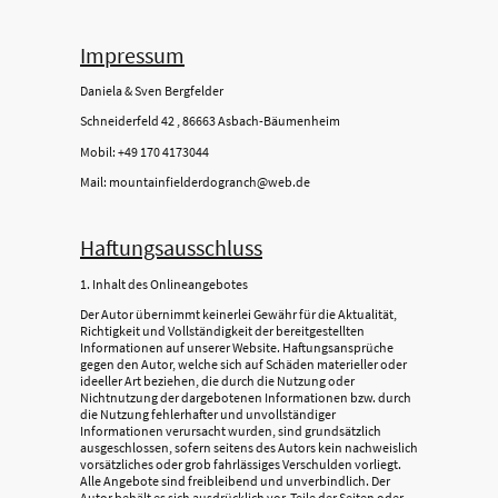
Impressum
Daniela & Sven Bergfelder
Schneiderfeld 42 , 86663 Asbach-Bäumenheim
Mobil: +49 170 4173044
Mail: mountainfielderdogranch@web.de
Haftungsausschluss
1. Inhalt des Onlineangebotes
Der Autor übernimmt keinerlei Gewähr für die Aktualität,
Richtigkeit und Vollständigkeit der bereitgestellten
Informationen auf unserer Website. Haftungsansprüche
gegen den Autor, welche sich auf Schäden materieller oder
ideeller Art beziehen, die durch die Nutzung oder
Nichtnutzung der dargebotenen Informationen bzw. durch
die Nutzung fehlerhafter und unvollständiger
Informationen verursacht wurden, sind grundsätzlich
ausgeschlossen, sofern seitens des Autors kein nachweislich
vorsätzliches oder grob fahrlässiges Verschulden vorliegt.
Alle Angebote sind freibleibend und unverbindlich. Der
Autor behält es sich ausdrücklich vor, Teile der Seiten oder