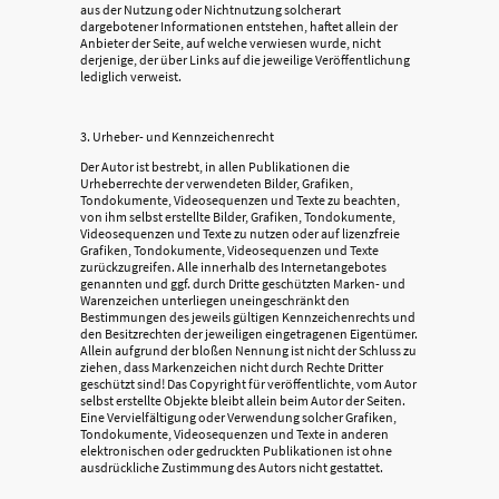
aus der Nutzung oder Nichtnutzung solcherart
dargebotener Informationen entstehen, haftet allein der
Anbieter der Seite, auf welche verwiesen wurde, nicht
derjenige, der über Links auf die jeweilige Veröffentlichung
lediglich verweist.
3. Urheber- und Kennzeichenrecht
Der Autor ist bestrebt, in allen Publikationen die
Urheberrechte der verwendeten Bilder, Grafiken,
Tondokumente, Videosequenzen und Texte zu beachten,
von ihm selbst erstellte Bilder, Grafiken, Tondokumente,
Videosequenzen und Texte zu nutzen oder auf lizenzfreie
Grafiken, Tondokumente, Videosequenzen und Texte
zurückzugreifen. Alle innerhalb des Internetangebotes
genannten und ggf. durch Dritte geschützten Marken- und
Warenzeichen unterliegen uneingeschränkt den
Bestimmungen des jeweils gültigen Kennzeichenrechts und
den Besitzrechten der jeweiligen eingetragenen Eigentümer.
Allein aufgrund der bloßen Nennung ist nicht der Schluss zu
ziehen, dass Markenzeichen nicht durch Rechte Dritter
geschützt sind! Das Copyright für veröffentlichte, vom Autor
selbst erstellte Objekte bleibt allein beim Autor der Seiten.
Eine Vervielfältigung oder Verwendung solcher Grafiken,
Tondokumente, Videosequenzen und Texte in anderen
elektronischen oder gedruckten Publikationen ist ohne
ausdrückliche Zustimmung des Autors nicht gestattet.