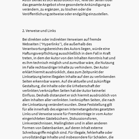
das gesamte Angebot ohne gesonderte Ankündigung zu
verändern, zu ergänzen, zu löschen oder die
Veröffentlichung zeitweise oder endgültig einzustellen.
2. Verweise und Links
Bei direkten oder indirekten Verweisen auf fremde
Webseiten (“Hyperlinks”), die außerhalb des
Verantwortungsbereiches des Autors liegen, würde eine
Haftungsverpflichtung ausschließlich in dem Fall in Kraft
treten, in dem der Autor von den Inhalten Kenntnis hat und
es ihm technisch möglich und zumutbar wäre, die Nutzung
im Falle rechtswidriger Inhalte zu verhindern. Der Autor
erklärt hiermit ausdrücklich, dass zum Zeitpunkt der
Linksetzung keine illegalen Inhalte auf den zu verlinkenden
Seiten erkennbar waren. Auf die aktuelle und zukünftige
Gestaltung, die Inhalte oder die Urheberschaft der
verlinkten/verknüpften Seiten hat der Autor keinerlei
Einfluss. Deshalb distanziert er sich hiermit ausdrücklich von
allen Inhalten aller verlinkten /verknüpften Seiten, die nach
der Linksetzung verändert wurden. Diese Feststellung gilt
für alle innerhalb des eigenen Internetangebotes gesetzten
Links und Verweise sowie für Fremdeinträge in vom Autor
eingerichteten Gästebüchern, Diskussionsforen,
Linkverzeichnissen, Mailinglisten und in allen anderen
Formen von Datenbanken, auf deren Inhalt externe
Schreibzugriffe möglich sind. Für illegale, fehlerhafte oder
unvollständige Inhalte und insbesondere für Schäden, die